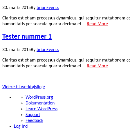
30. marts 2015
By
brian
Events
Claritas est etiam processus dynamicus, qui sequitur mutationem 
humanitatis per seacula quarta decima et …
Read More
Tester nummer 1
30. marts 2015
By
brian
Events
Claritas est etiam processus dynamicus, qui sequitur mutationem 
humanitatis per seacula quarta decima et …
Read More
Klampenborg Kajak- og Kanoklub | Strandvejen 338A | Bellevue Sy
Videre til værktøjslinje
Om
WordPress.org
WordPress
Dokumentation
Learn WordPress
Support
Feedback
Log ind