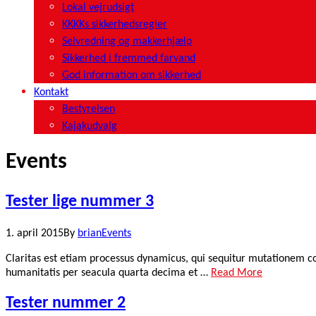
Lokal vejrudsigt
KKKKs sikkerhedsregler
Selvredning og makkerhjælp
Sikkerhed i fremmed farvand
God information om sikkerhed
Kontakt
Bestyrelsen
Kajakudvalg
Events
Tester lige nummer 3
1. april 2015
By
brian
Events
Claritas est etiam processus dynamicus, qui sequitur mutationem 
humanitatis per seacula quarta decima et …
Read More
Tester nummer 2