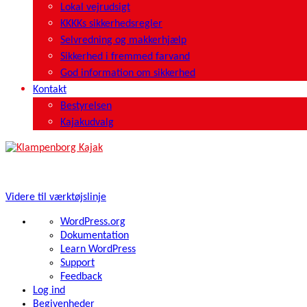
Lokal vejrudsigt
KKKKs sikkerhedsregler
Selvredning og makkerhjælp
Sikkerhed i fremmed farvand
God information om sikkerhed
Kontakt
Bestyrelsen
Kajakudvalg
Klampenborg Kajak- og Kanoklub | Strandvejen 338A | Bellevue Sy
Videre til værktøjslinje
Om
WordPress.org
WordPress
Dokumentation
Learn WordPress
Support
Feedback
Log ind
Begivenheder