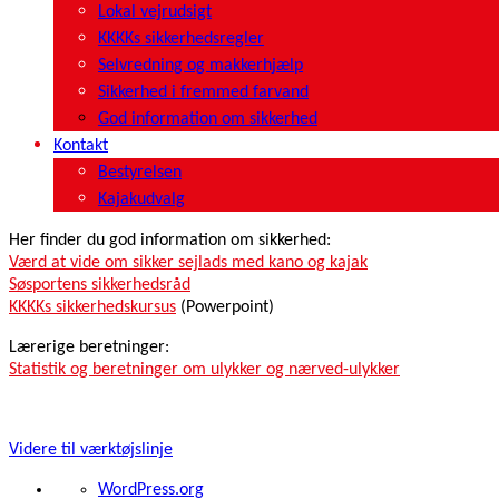
Lokal vejrudsigt
KKKKs sikkerhedsregler
Selvredning og makkerhjælp
Sikkerhed i fremmed farvand
God information om sikkerhed
Kontakt
Bestyrelsen
Kajakudvalg
Her finder du god information om sikkerhed:
Værd at vide om sikker sejlads med kano og kajak
Søsportens sikkerhedsråd
KKKKs sikkerhedskursus
(Powerpoint)
Lærerige beretninger:
Statistik og beretninger om ulykker og nærved-ulykker
Klampenborg Kajak- og Kanoklub | Strandvejen 338A | Bellevue Sy
Videre til værktøjslinje
Om
WordPress.org